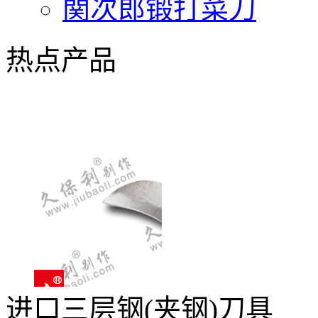
関次郎锻打菜刀
热点产品
进口三层钢(夹钢)刀具