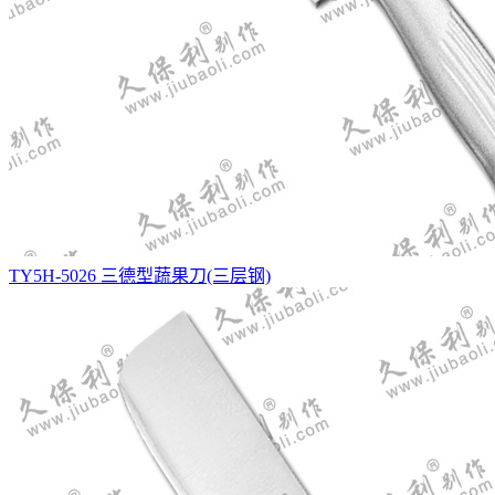
TY5H-5026 三德型蔬果刀(三层钢)
ST方头菜刀(大)