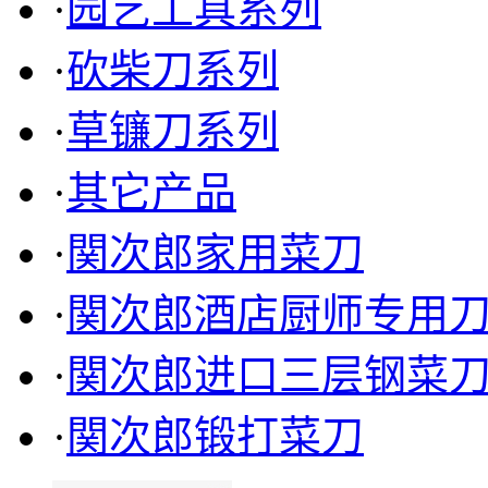
·
园艺工具系列
·
砍柴刀系列
·
草镰刀系列
·
其它产品
·
関次郎家用菜刀
·
関次郎酒店厨师专用
TF-5009 进口三层钢角厚
·
関次郎进口三层钢菜
菜刀(PK柄)
·
関次郎锻打菜刀