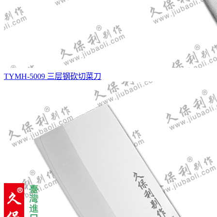
TYMH-5009 三层钢砍切菜刀
ST圆头菜刀(温丽款)