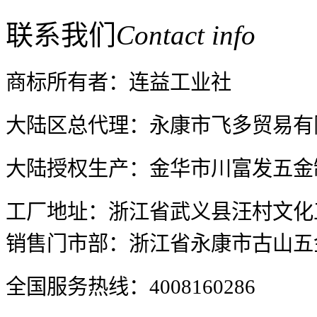
联系我们
Contact info
商标所有者：连益工业社
大陆区总代理：永康市飞多贸易有
大陆授权生产：金华市川富发五金
TY5H-5026 三德型蔬果刀
(三层钢)
工厂地址：浙江省武义县汪村文化
销售门市部：浙江省永康市古山五金
全国服务热线：4008160286