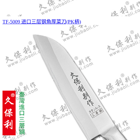
TF-5009 进口三层钢角厚菜刀(PK柄)
ST方头菜刀(天台刀)