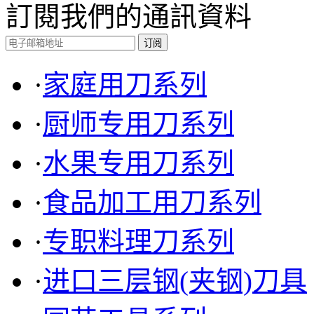
訂閱我們的通訊資料
TF5024 进口薄刃型蔬果
·
家庭用刀系列
刀(三层钢)
·
厨师专用刀系列
·
水果专用刀系列
·
食品加工用刀系列
·
专职料理刀系列
·
进口三层钢(夹钢)刀具