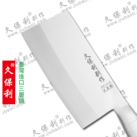
7-25 ST小白菜刀(菠萝刀)
大