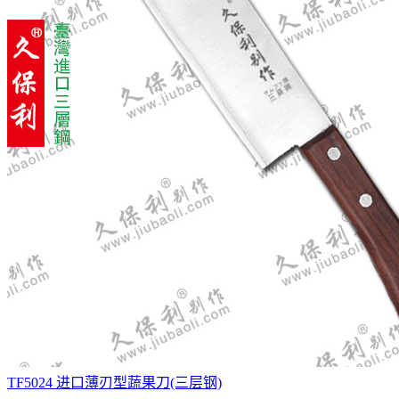
TF5024 进口薄刃型蔬果刀(三层钢)