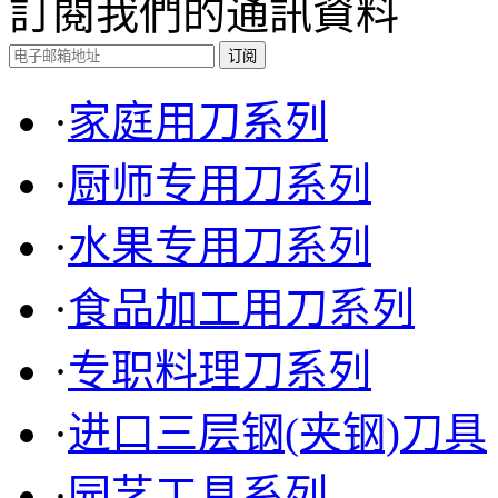
訂閱我們的通訊資料
·
家庭用刀系列
TF5024 进口薄刃型蔬果
刀(三层钢)
·
厨师专用刀系列
·
水果专用刀系列
·
食品加工用刀系列
·
专职料理刀系列
·
进口三层钢(夹钢)刀具
·
园艺工具系列