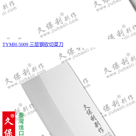
TYMH-5009 三层钢砍切菜刀
ST圆头菜刀(温丽款)