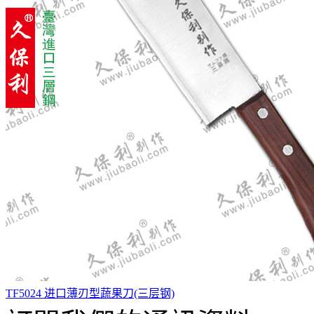
TF5024 进口薄刃型蔬果刀(三层钢)