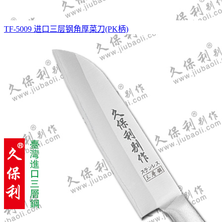
TF-5009 进口三层钢角厚菜刀(PK柄)
ST方头菜刀(天台刀)