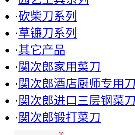
·
砍柴刀系列
·
草镰刀系列
·
其它产品
·
関次郎家用菜刀
·
関次郎酒店厨师专用
TF-5009 进口三层钢角厚
·
関次郎进口三层钢菜
菜刀(PK柄)
·
関次郎锻打菜刀