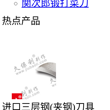
関次郎锻打菜刀
热点产品
进口三层钢(夹钢)刀具