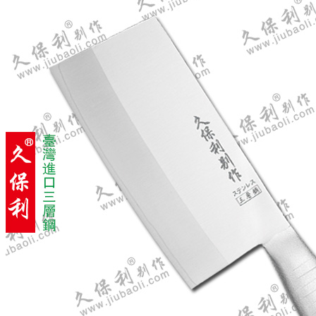
7-25 ST小白菜刀(菠萝刀)
大