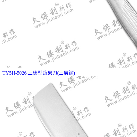
TY5H-5026 三德型蔬果刀(三层钢)
ST方头菜刀(大)