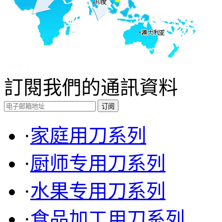
7-20 ST小白菜刀(菠萝刀)
小
訂閱我們的通訊資料
·
家庭用刀系列
·
厨师专用刀系列
·
水果专用刀系列
·
食品加工用刀系列