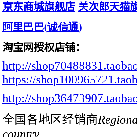
京东商城旗舰店
关次郎天猫
TYMH-5013 三层钢切片
刀
阿里巴巴
(
诚信通
)
淘宝网授权店铺：
http://shop70488831.taoba
https://shop100965721.tao
http://shop36473907.taoba
全国各地区经销商
Regiona
country