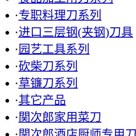
·
专职料理刀系列
·
进口三层钢(夹钢)刀具
·
园艺工具系列
·
砍柴刀系列
TYMH-5010 进口三层钢
·
草镰刀系列
菜刀
·
其它产品
·
関次郎家用菜刀
·
関次郎酒店厨师专用