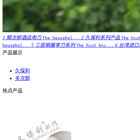
1
関次郎酒店用刀
2
久保利系列产品
The househol...
The hcu
5
三层钢屠宰刀系列
6
台湾进口剪
househol...
The hcut kni...
产品展示
久保利
关次郎
热点产品